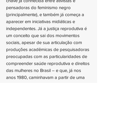
chave já conhecida entre ativistas e
pensadoras do feminismo negro
(principalmente), e também já começa a
aparecer em iniciativas midiáticas e
independentes. Já a justiça reprodutiva é
um conceito que sai dos movimentos
sociais, apesar de sua articulação com
produções acadêmicas de pesquisadoras
preocupadas com as particularidades de
compreender saúde reprodutiva e direitos
das mulheres no Brasil – e que, já nos
anos 1980, caminhavam a partir de uma
perspectiva interseccional, mesmo quando,
por aqui, a ideia ainda não era
materializada por esse nome. Afinal,
estamos falando de ativistas, intelectuais,
profissionais da saúde negras e feministas
que já defendiam um olhar que não fosse
essencialista em relação às identidades –
sobretudo das mulheres. É preciso