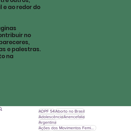
ntre outros,
l e ao redor do
áginas
ntribuir no
pareceres,
s e palestras.
to na
ADPF 54
Aborto no Brasil
Adolescência
Anencefalia
Argentina
Ações dos Movimentos Feministas