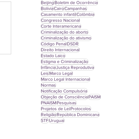
Beijing
Boletim de Ocorrência
Bolívia
Cairo
Campanhas
Casamento infantil
Colômbia
Congresso Nacional
Corte Interamericana
Criminalização do aborto
Criminalização do ativismo
Código Penal
DSDR
Direito Internacional
Estado Laico
Estigma e Criminalização
Infância
Justiça Reprodutiva
Leis
Marco Legal
Marco Legal Internacional
Normas
Notificação Compulsória
Objeção de Consciência
PAISM
PNAISM
Pesquisas
Projetos de Lei
Protocolos
Religião
República Dominicana
STF
Uruguai