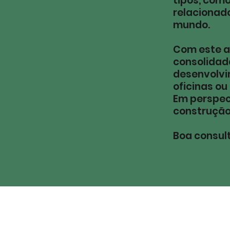
tipos, como 
relacionado
mundo.
Com este a
consolidada
desenvolvi
oficinas ou
Em perspect
construção
Boa consul