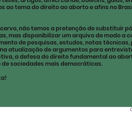
teses, artigos, amici curiae, boletins, guias, e
s ao tema do direito ao aborto e afins no Brasi
cervo, não temos a pretenção de substituir p
s, mas disponibilizar um arquivo de modo a co
mento de pesquisas, estudos, notas técnicas, 
 na atualização de argumentos para entrevista
iva, a defesa do direito fundamental ao abor
 de sociedades mais democráticas.
ta!