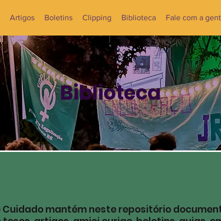
Artigos
Boletins
Clipping
Biblioteca
Fale com a gen
Biblioteca
o Cuidado mantém neste repositório document