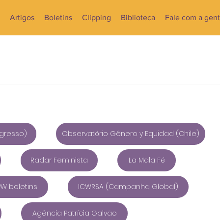
Artigos
Boletins
Clipping
Biblioteca
Fale com a gen
ngresso)
Observatório Gênero y Equidad (Chile)
Radar Feminista
La Mala Fé
PW boletins
ICWRSA (Campanha Global)
Agência Patrícia Galvão