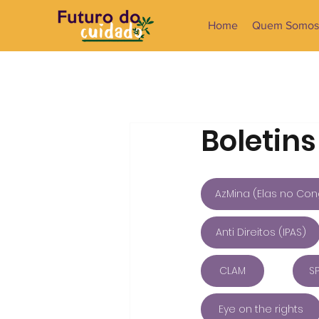
Home
Quem Somos
Boletins
AzMina (Elas no Co
Anti Direitos (IPAS)
CLAM
S
Eye on the rights